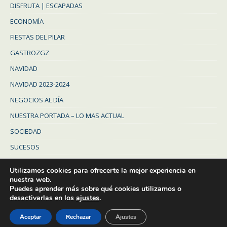
DISFRUTA | ESCAPADAS
ECONOMÍA
FIESTAS DEL PILAR
GASTROZGZ
NAVIDAD
NAVIDAD 2023-2024
NEGOCIOS AL DÍA
NUESTRA PORTADA – LO MAS ACTUAL
SOCIEDAD
SUCESOS
Uncategorized
Utilizamos cookies para ofrecerte la mejor experiencia en
ZARAGOZA
nuestra web.
Puedes aprender más sobre qué cookies utilizamos o
ZARAGOZA PROVINCIA
desactivarlas en los
ajustes
.
Aceptar
Rechazar
Ajustes
© Diario de Zaragoza - 2023